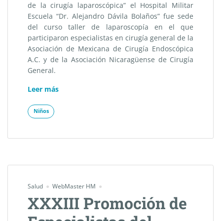
de la cirugía laparoscópica” el Hospital Militar
Escuela “Dr. Alejandro Dávila Bolaños” fue sede
del curso taller de laparoscopía en el que
participaron especialistas en cirugía general de la
Asociación de Mexicana de Cirugía Endoscópica
A.C. y de la Asociación Nicaragüense de Cirugía
General.
«Curso
Leer más
taller
de
Niños
cirugía
laparoscópica.»
Salud
WebMaster HM
XXXIII Promoción de