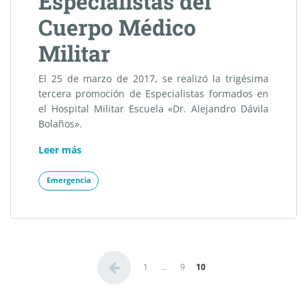
Especialistas del
Cuerpo Médico
Militar
El 25 de marzo de 2017, se realizó la trigésima
tercera promoción de Especialistas formados en
el Hospital Militar Escuela «Dr. Alejandro Dávila
Bolaños».
«XXXIII
Leer más
Promoción
de
Emergencia
Especialistas
del
Cuerpo
Médico
Paginación
Militar»
1
…
9
10
de