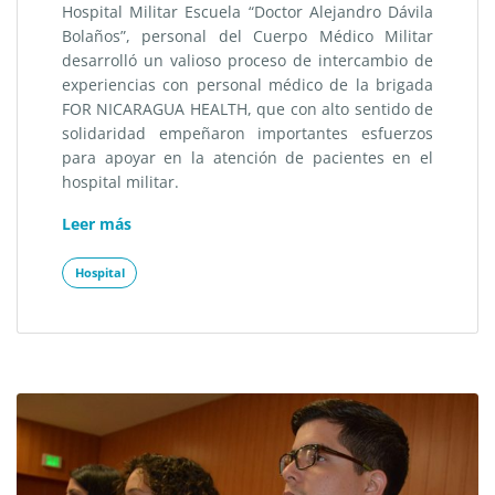
Hospital Militar Escuela “Doctor Alejandro Dávila
Bolaños”, personal del Cuerpo Médico Militar
desarrolló un valioso proceso de intercambio de
experiencias con personal médico de la brigada
FOR NICARAGUA HEALTH, que con alto sentido de
solidaridad empeñaron importantes esfuerzos
para apoyar en la atención de pacientes en el
hospital militar.
«Intercambio
Leer más
de
experiencias
Hospital
con
brigada
médica
internacional.»