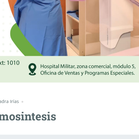
dra Irías
mosintesis